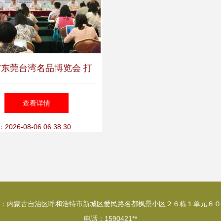
17东莞台湾名品博览会 打
造两岸经贸合作新平台
查看详情
26-08-06 06:38:30
：内蒙古自治区呼和浩特市新城区爱民路名都枫景小区２６栋１单元６０
电话：1590421**