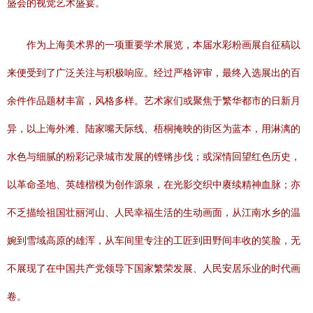
盛会的视觉艺术盛宴。
作为上海美术界的一项重要学术展览，本届水彩粉画展自征稿以
来便受到了广泛关注与积极响应。经过严格评审，最终入选展出的百
余件作品题材丰富，风格多样。艺术家们或聚焦于繁华都市的日新月
异，以上海外滩、陆家嘴天际线、梧桐掩映的街区为蓝本，用淋漓的
水色与细腻的粉彩记录城市发展的铿锵步伐；或深情回望红色历史，
以革命圣地、英雄楷模为创作源泉，在光影交织中赓续精神血脉；亦
不乏描绘祖国壮丽河山、人民幸福生活的生动画面，从江南水乡的温
婉到雪域高原的雄浑，从车间里专注的工匠到田野间丰收的笑脸，无
不展现了在中国共产党领导下国家繁荣发展、人民安居乐业的时代画
卷。