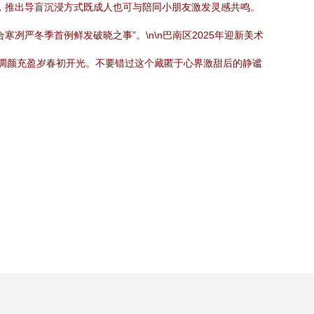
》，推出导盲沉浸方式既成人也可与陪同小朋友激发灵感共鸣。
严冬季首例鲜发破晓之事”。\n\n巴南区2025年迎新美术
调颜充盈岁春初开光。不要错过这个藏匿于心界激甜后的静谧