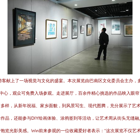
和游客献上了一场视觉与文化的盛宴。本次展览由巴南区文化委员会主办，
艺术中心，观众可免费入场参观。走进展厅，百余件精心挑选的作品映入眼
多样，从新年祝福、家乡面貌，到风景写生、现代图腾，充分展示了艺术家
作品，还能参与DIY绘画体验、涂鸦签到等活动，让艺术周从街头无缝
饱览光影美感。\n\n前来参观的一位收藏爱好者表示：“这次展览不仅