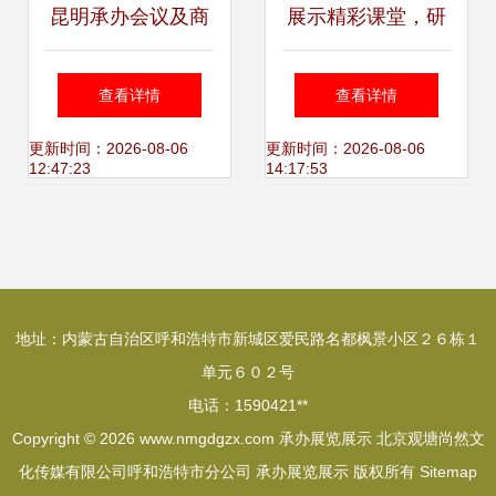
昆明承办会议及商
展示精彩课堂，研
品展览展示活动
修共推成长——三
查看详情
查看详情
星初中承办能仁集
更新时间：2026-08-06
更新时间：2026-08-06
12:47:23
14:17:53
团英语研修活动纪
实
地址：内蒙古自治区呼和浩特市新城区爱民路名都枫景小区２６栋１
单元６０２号
电话：1590421**
Copyright © 2026
www.nmgdgzx.com
承办展览展示
北京观塘尚然文
化传媒有限公司呼和浩特市分公司
承办展览展示
版权所有
Sitemap