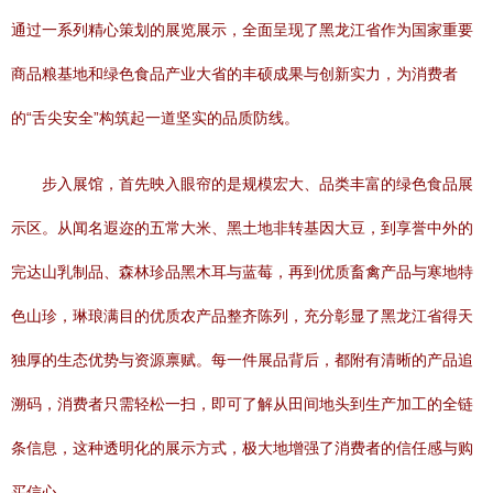
通过一系列精心策划的展览展示，全面呈现了黑龙江省作为国家重要
商品粮基地和绿色食品产业大省的丰硕成果与创新实力，为消费者
的“舌尖安全”构筑起一道坚实的品质防线。
步入展馆，首先映入眼帘的是规模宏大、品类丰富的绿色食品展
示区。从闻名遐迩的五常大米、黑土地非转基因大豆，到享誉中外的
完达山乳制品、森林珍品黑木耳与蓝莓，再到优质畜禽产品与寒地特
色山珍，琳琅满目的优质农产品整齐陈列，充分彰显了黑龙江省得天
独厚的生态优势与资源禀赋。每一件展品背后，都附有清晰的产品追
溯码，消费者只需轻松一扫，即可了解从田间地头到生产加工的全链
条信息，这种透明化的展示方式，极大地增强了消费者的信任感与购
买信心。