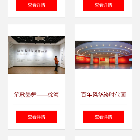
丹青溢彩免费赏
2015第六届空气净
查看详情
查看详情
——书法美术作品
化净水展览会闪耀
展盛大开展
国贸会展中心
笔歌墨舞——徐海
百年风华绘时代画
书法篆刻作品展今
卷，红色经典映初
查看详情
查看详情
日隆重开幕
心使命——“广州美