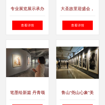
专业展览展示承办
大圣故里迎盛会，
——打造品牌形象
农业合作谱新篇
查看详情
查看详情
与商业价值的完美
——第20届江苏农
舞台
业国际合作洽谈会
隆重开幕
笔墨绘新篇 丹青颂
鲁山“尧山心象”美