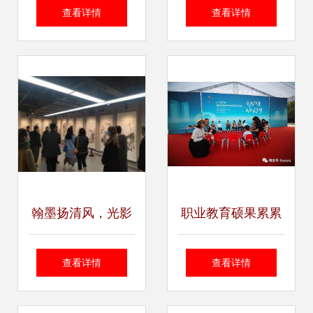
华章——2022上海
术摄影展邀您共赏
查看详情
查看详情
水彩粉画作品展在
名家大作，沉浸山
长宁隆重开展
水之韵
翰墨扬清风，光影
职业教育硕果累累
绘廉韵——市自然
引盛赞，艺校承办
查看详情
查看详情
资源局组织党员干
展风采——湖州艺