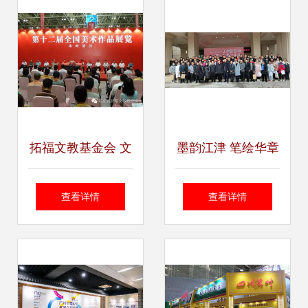
部参观‘蜀道清风’廉
术与设计学校成功
洁文化书法美术摄
举办职业教育成果
影作品展
展示活动
拓福文教基金会 文
墨韵江津 笔绘华章
化教育公益的先行
——江津区首届书
查看详情
查看详情
者与展览展示的承
法优秀作品展盛大
办者
开幕