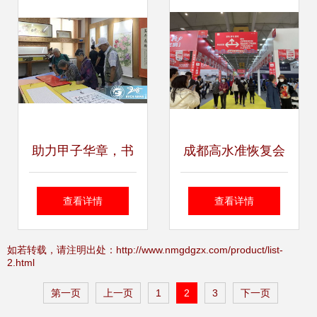
术经典中的党史
展”圆满闭幕
助力甲子华章，书
成都高水准恢复会
香浸润校园——图
展活动 多措并举筑
查看详情
查看详情
书馆精心承办校庆
牢常态化防疫屏障
如若转载，请注明出处：http://www.nmgdgzx.com/product/list-
2.html
展览活动纪实
第一页
上一页
1
2
3
下一页